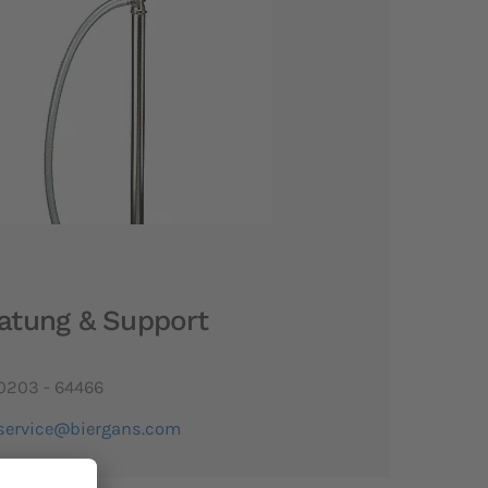
atung & Support
0203 - 64466
service@biergans.com