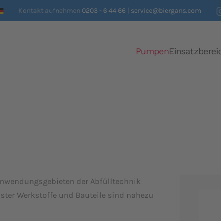
Kontakt aufnehmen
0203 - 6 44 66
|
service@biergans.com
Pumpen
Einsatzberei
 Anwendungsgebieten der Abfülltechnik
ster Werkstoffe und Bauteile sind nahezu