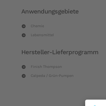
Anwendungsgebiete
Chemie
Lebensmittel
Hersteller-Lieferprogramm
Finish Thompson
Calpeda / Grün-Pumpen