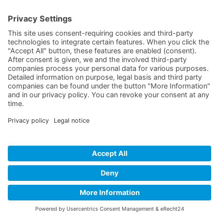
Pumpen-Vertrieb GmbH
Gießereistr. 4
47053 Duisburg
Germany
Route planner
+49 203
6 44 66
+49 203
6 44 94
service@biergans.com
Contact
Privacy policy
Imprint