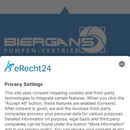
BIERGANS
Pumpen-Vertrieb GmbH
Gießereistr. 4
47053 Duisburg
Germany
Route planner
+49 203
6 44 66