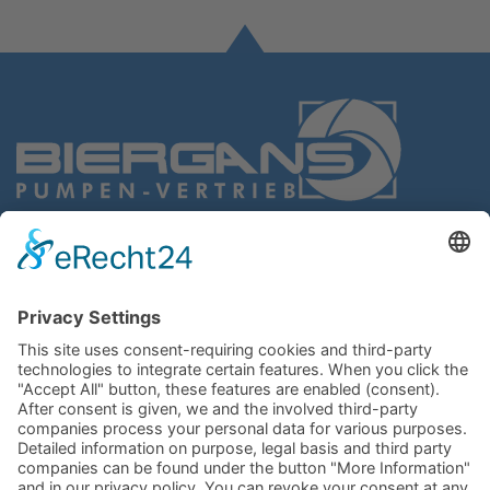
BIERGANS
Pumpen-Vertrieb GmbH
Gießereistr. 4
47053 Duisburg
Germany
Route planner
+49 203
6 44 66