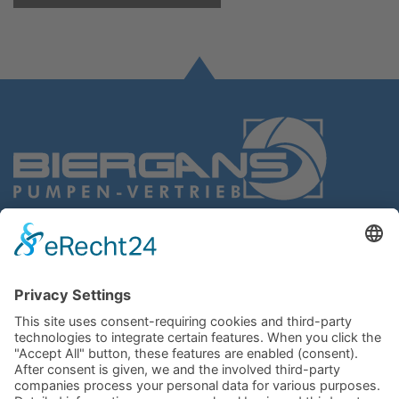
BIERGANS
Pumpen-Vertrieb GmbH
Gießereistr. 4
47053 Duisburg
Germany
Route planner